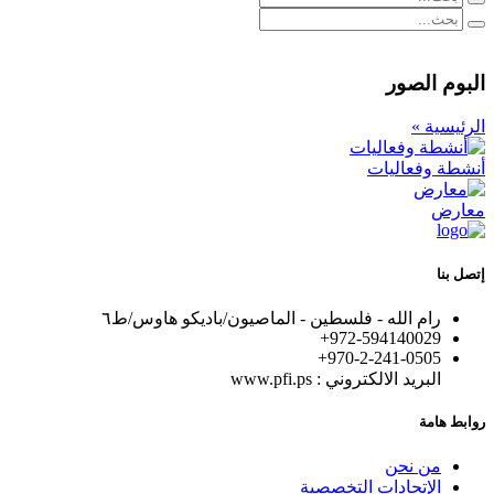
البوم الصور
الرئيسية »
أنشطة وفعاليات
معارض
إتصل بنا
رام الله - فلسطين - الماصيون/باديكو هاوس/ط٦
972-594140029+
+970-2-241-0505
البريد الالكتروني : www.pfi.ps
روابط هامة
من نحن
الإتحادات التخصصية