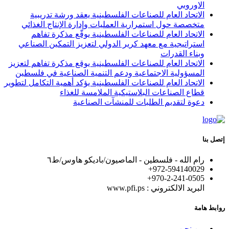
الاوروبي
الاتحاد العام للصناعات الفلسطينية يعقد ورشة تدريبية
متخصصة حول استمرارية العمليات وإدارة الإنتاج الغذائي
الاتحاد العام للصناعات الفلسطينية يوقّع مذكرة تفاهم
استراتيجية مع معهد كرير الدولي لتعزيز التمكين الصناعي
وبناء القدرات
الاتحاد العام للصناعات الفلسطينية يوقع مذكرة تفاهم لتعزيز
المسؤولية الاجتماعية ودعم التنمية الصناعية في فلسطين
الاتحاد العام للصناعات الفلسطينية يؤكد أهمية التكامل لتطوير
قطاع الصناعات البلاستيكية الملامسة للغذاء
دعوة لتقديم الطلبات للمنشآت الصناعية
إتصل بنا
رام الله - فلسطين - الماصيون/باديكو هاوس/ط٦
972-594140029+
+970-2-241-0505
البريد الالكتروني : www.pfi.ps
روابط هامة
من نحن